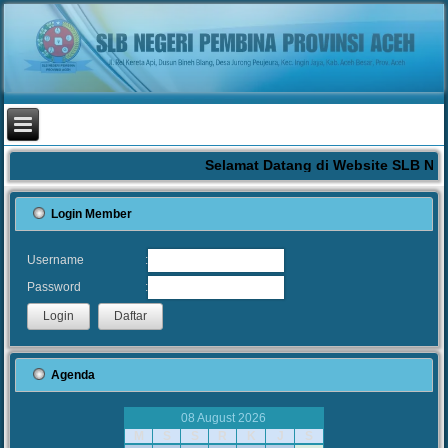
Selamat Datang di Website SLB Neg
Login Member
:
Username
:
Password
Agenda
08 August 2026
M
S
S
R
K
J
S