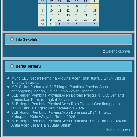
26
27
28
29
30
31
1
2
3
4
5
6
7
8
9
10
11
12
13
14
15
16
17
18
19
20
21
22
23
24
25
26
27
28
29
30
31
1
2
3
4
5
Info Sekolah
::
Selengkapnya
Berita Terbaru
Murid SLB Negeri Pembina Provinsi Aceh Raih Juara 1 LKSN Diksus
Tingkat Nasional
MPLS Hari Pertama di SLB Negeri Pembina Provinsi Aceh
berlangsung Meriah, Usung Tema \"Ayah Hebat\"
SLB Negeri Pembina Provinsi Aceh Borong Prestasi di LKS Jenjang
Pendidikan Khusus Tingkat Provinsi
SLB Negeri Pembina Provinsi Aceh Raih Prestasi Gemilang pada
O2SN Diksus Tingkat Kabupaten/Kota 2026
SLB Negeri Pembina Provinsi Aceh Dominasi LKSN Tingkat
Kabupaten/Kota Wilayah I Tahun 2026
SLB Negeri Pembina Provinsi Aceh Dominasi FLS3N Diksus 2026 dan
Antar Aceh Besar Raih Juara Umum
::
Selengkapnya